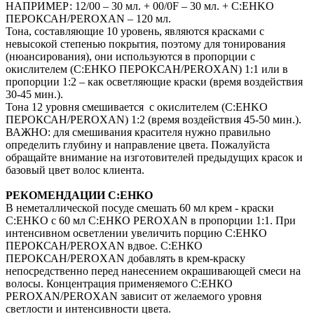
НАПРИМЕР: 12/00 – 30 мл. + 00/0F – 30 мл. + C:EHKO
ПЕРОКСАН/PEROXAN – 120 мл.
Тона, составляющие 10 уровень, являются красками с
невысокой степенью покрытия, поэтому для тонирования
(нюансирования), они используются в пропорции с
окислителем (C:EHKO ПЕРОКСАН/PEROXAN) 1:1 или в
пропорции 1:2 – как осветляющие краски (время воздействия
30-45 мин.).
Тона 12 уровня смешивается с окислителем (C:EHKO
ПЕРОКСАН/PEROXAN) 1:2 (время воздействия 45-50 мин.).
ВАЖНО: для смешивания красителя нужно правильно
определить глубину и направление цвета. Пожалуйста
обращайте внимание на изготовителей предыдущих красок и
базовый цвет волос клиента.
РЕКОМЕНДАЦИИ C:EHKO
В неметаллической посуде смешать 60 мл крем - краски
C:EHKO с 60 мл С:ЕНКО PEROXAN в пропорции 1:1. При
интенсивном осветлении увеличить порцию С:ЕНКО
ПЕРОКСАН/PEROXAN вдвое. С:ЕНКО
ПЕРОКСАН/PEROXAN добавлять в крем-краску
непосредственно перед нанесением окрашивающей смеси на
волосы. Концентрация применяемого С:ЕНКО
PEROXAN/PEROXAN зависит от желаемого уровня
светлости и интенсивности цвета.