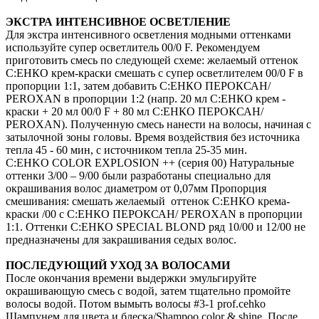
ЭКСТРА ИНТЕНСИВНОЕ ОСВЕТЛЕНИЕ
Для экстра интенсивного осветления модными оттенками
используйте супер осветлитель 00/0 F. Рекомендуем
приготовить смесь по следующей схеме: желаемый оттенок
С:ЕНКО крем-краски смешать с супер осветлителем 00/0 F в
пропорции 1:1, затем добавить С:ЕНКО ПЕРОКСАН/
PEROXAN в пропорции 1:2 (напр. 20 мл С:ЕНКО крем -
краски + 20 мл 00/0 F + 80 мл С:ЕНКО ПЕРОКСАН/
PEROXAN). Полученную смесь нанести на волосы, начиная с
затылочной зоны головы. Время воздействия без источника
тепла 45 - 60 мин, с источником тепла 25-35 мин.
C:EHKO COLOR EXPLOSION ++ (серия 00) Натуральные
оттенки 3/00 – 9/00 были разработаны специально для
окрашивания волос диаметром от 0,07мм Пропорция
смешивания: смешать желаемый оттенок С:ЕНКО крема-
краски /00 с С:ЕНКО ПЕРОКСАН/ PEROXAN в пропорции
1:1. Оттенки С:ЕНКО SPECIAL BLOND ряд 10/00 и 12/00 не
предназначены для закрашивания седых волос.
ПОСЛЕДУЮЩИЙ УХОД ЗА ВОЛОСАМИ
После окончания времени выдержки эмульгируйте
окрашивающую смесь с водой, затем тщательно промойте
волосы водой. Потом вымыть волосы #3-1 prof.cehko
Шампунем для цвета и блеска/Shampoo color & shine. После