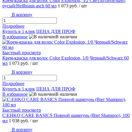
Крем-краска для волос Color Explosion, 5/2 Светло-пепельно-
русый/Hellbraun asch 60 мл
1 073 руб.
/ шт
В корзину
Подробнее
Купить в 1 клик
ЦЕНА ДЛЯ ПРОФ
В избранное
В наличии
Быстрый просмотр
Крем-краска для волос Color Explosion, 1/0 Черный/Schwarz 60
мл
1 073 руб.
/ шт
В корзину
Подробнее
Купить в 1 клик
ЦЕНА ДЛЯ ПРОФ
В избранное
В наличии
Быстрый просмотр
C:EHKO CARE BASICS Пивной шампунь (Bier Shampoo), 100
мл
1 038 руб.
/ шт
В корзину