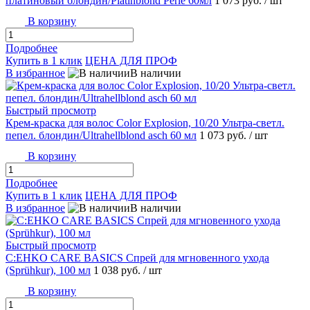
платиновый блондин/Platinblond Perle 60мл
1 073 руб.
/ шт
В корзину
Подробнее
Купить в 1 клик
ЦЕНА ДЛЯ ПРОФ
В избранное
В наличии
Быстрый просмотр
Крем-краска для волос Color Explosion, 10/20 Ультра-светл.
пепел. блондин/Ultrahellblond asch 60 мл
1 073 руб.
/ шт
В корзину
Подробнее
Купить в 1 клик
ЦЕНА ДЛЯ ПРОФ
В избранное
В наличии
Быстрый просмотр
C:EHKO CARE BASICS Спрей для мгновенного ухода
(Sprühkur), 100 мл
1 038 руб.
/ шт
В корзину