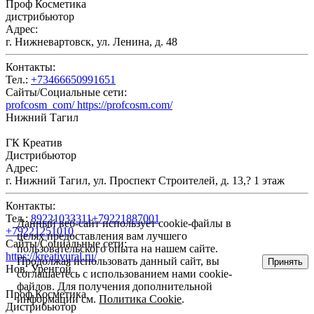
Проф Косметика
дистрибьютор
Адрес:
г. Нижневартовск, ул. Ленина, д. 48
Контакты:
Тел.:
+73466650991651
Сайты/Социальные сети:
profcosm_com/ https://profcosm.com/
Нижний Тагил
ГК Креатив
Дистрибьютор
Адрес:
г. Нижний Тагил, ул. Проспект Строителей, д. 13,? 1 этаж
Контакты:
Тел.:
89221033311+79221887001
Данный веб-сайт использует cookie-файлы в
+79221251010
целях предоставления вам лучшего
Сайты/Социальные сети:
пользовательского опыта на нашем сайте.
https://kreativural.ru/
Продолжая использовать данный сайт, вы
Принять
Нов. Уренгой
соглашаетесь с использованием нами cookie-
файлов. Для получения дополнительной
Проф Косметика
информации см.
Политика Cookie
.
Дистрибьютор