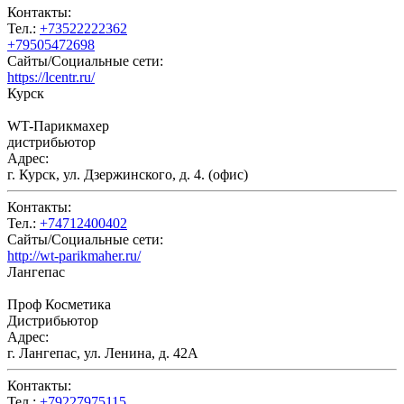
Контакты:
Тел.:
+73522222362
+79505472698
Сайты/Социальные сети:
https://lcentr.ru/
Курск
WT-Парикмахер
дистрибьютор
Адрес:
г. Курск, ул. Дзержинского, д. 4. (офис)
Контакты:
Тел.:
+74712400402
Сайты/Социальные сети:
http://wt-parikmaher.ru/
Лангепас
Проф Косметика
Дистрибьютор
Адрес:
г. Лангепас, ул. Ленина, д. 42А
Контакты:
Тел.:
+79227975115