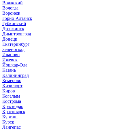
Волжский
Вологда
Воронеж
Горно-Алтайск
Губкинский
Дзержинск
Димитровград
Донецк
Екатеринбург
Зеленоград
Иваново
Ижевск
Йошкар-Ола
Казань
Калининград
Кемерово
Кизилюрт
Киров
Когалым
Кострома
Краснодар
Красноярск
Курган
Курск
Лангепас