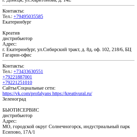
Контакты:
Тел.:
+79495035585
Екатеринбург
Креатив
дистрибьютор
Адрес:
г. Екатеринбург, ул.Сибирский тракт, д. 8д, оф. 102, 218/6, БЦ
Гагарин-офис
Контакты:
Тел.:
+73433630551
+79221887001
+79221251010
Сайты/Социальные сети:
https://vk.com/profalyans https://kreativural.ru/
Зеленоград
БЬЮТИСЕРВИС
дистрибьютор
Адрес:
МО, городской округ Солнечногорск, индустриальный парк
Есипово, 17А/1