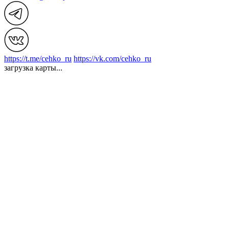
https://t.me/cehko_ru
https://vk.com/cehko_ru
загрузка карты...