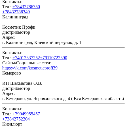
Контакты:
Тел.:
+78432786350
+78432786340
Калининград
Косметик Профи
дистрибьютор
Адрес:
г. Калининград, Киевский переулок, д. 1
Контакты:
Тел.:
+74012337252+79110722390
Сайты/Социальные сети:
https://vk.com/kosmeticprofi39
Кемерово
ИП Шахматова О.В.
дистрибьютор
Адрес:
г. Кемерово, ул. Черняховского д. 4 ( Вся Кемеровская область)
Контакты:
Тел.:
+79049955457
+73842752204
Кизилюрт