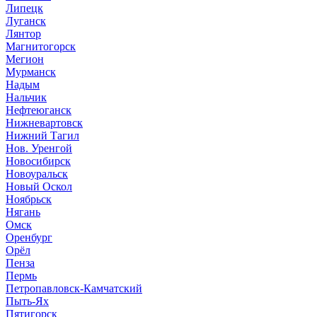
Липецк
Луганск
Лянтор
Магнитогорск
Мегион
Мурманск
Надым
Нальчик
Нефтеюганск
Нижневартовск
Нижний Тагил
Нов. Уренгой
Новосибирск
Новоуральск
Новый Оскол
Ноябрьск
Нягань
Омск
Оренбург
Орёл
Пенза
Пермь
Петропавловск-Камчатский
Пыть-Ях
Пятигорск