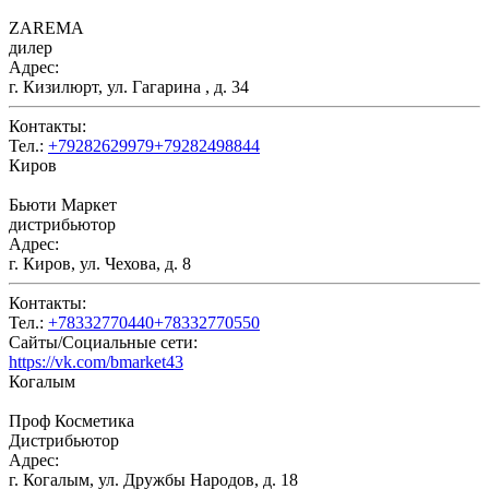
ZAREMA
дилер
Адрес:
г. Кизилюрт, ул. Гагарина , д. 34
Контакты:
Тел.:
+79282629979+79282498844
Киров
Бьюти Маркет
дистрибьютор
Адрес:
г. Киров, ул. Чехова, д. 8
Контакты:
Тел.:
+78332770440+78332770550
Сайты/Социальные сети:
https://vk.com/bmarket43
Когалым
Проф Косметика
Дистрибьютор
Адрес:
г. Когалым, ул. Дружбы Народов, д. 18