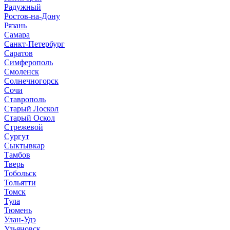
Радужный
Ростов-на-Дону
Рязань
Самара
Санкт-Петербург
Саратов
Симферополь
Смоленск
Солнечногорск
Сочи
Ставрополь
Старый Лоскол
Старый Оскол
Стрежевой
Сургут
Сыктывкар
Тамбов
Тверь
Тобольск
Тольятти
Томск
Тула
Тюмень
Улан-Удэ
Ульяновск